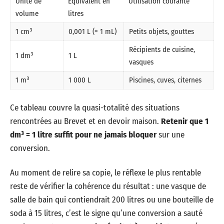
Unité de
Équivalent en
Utilisation courante
volume
litres
1 cm³
0,001 L (= 1 mL)
Petits objets, gouttes
Récipients de cuisine,
1 dm³
1 L
vasques
1 m³
1 000 L
Piscines, cuves, citernes
Ce tableau couvre la quasi-totalité des situations
rencontrées au Brevet et en devoir maison.
Retenir que 1
dm³ = 1 litre suffit pour ne jamais bloquer
sur une
conversion.
Au moment de relire sa copie, le réflexe le plus rentable
reste de vérifier la cohérence du résultat : une vasque de
salle de bain qui contiendrait 200 litres ou une bouteille de
soda à 15 litres, c’est le signe qu’une conversion a sauté