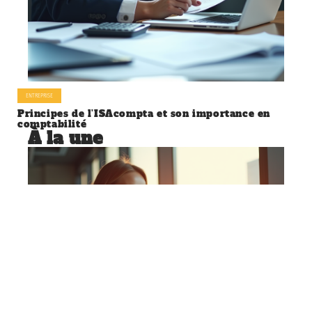
ENTREPRISE
Principes de l’ISAcompta et son importance en
comptabilité
À la une
ENTREPRISE