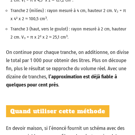
2 cm. V₁ = π x 4,5² x 2 ≈ 127,2 cm³.
Tranche 2 (milieu) : rayon mesuré à 4 cm, hauteur 2 cm. V₂ = π
x 4² x 2 ≈ 100,5 cm³.
Tranche 3 (haut, vers le goulot) : rayon mesuré à 2 cm, hauteur
2 cm. V₃ = π x 2² x 2 ≈ 25,1 cm³.
On continue pour chaque tranche, on additionne, on divise
le total par 1 000 pour obtenir des litres. Plus on découpe
fin, plus le résultat se rapproche du volume réel. Avec une
dizaine de tranches,
l’approximation est déjà fiable à
quelques pour cent près
.
Quand utiliser cette méthode
En devoir maison, si l’énoncé fournit un schéma avec des