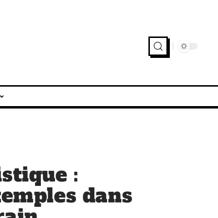
stique :
exemples dans
rain