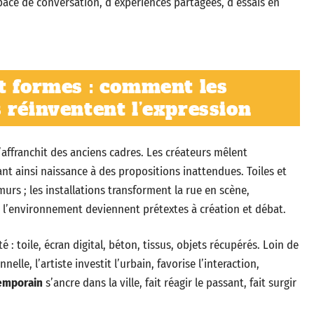
pace de conversation, d’expériences partagées, d’essais en
t formes : comment les
 réinventent l’expression
’affranchit des anciens cadres. Les créateurs mêlent
nt ainsi naissance à des propositions inattendues. Toiles et
urs ; les installations transforment la rue en scène,
et l’environnement deviennent prétextes à création et débat.
 : toile, écran digital, béton, tissus, objets récupérés. Loin de
elle, l’artiste investit l’urbain, favorise l’interaction,
emporain
s’ancre dans la ville, fait réagir le passant, fait surgir